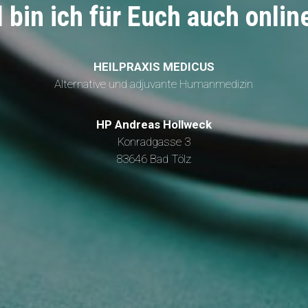
 bin ich für Euch auch onlin
HEILPRAXIS MEDICUS
Alternative und adjuvante Humanmedizin
HP Andreas Hollweck
Konradgasse 3
83646 Bad Tölz